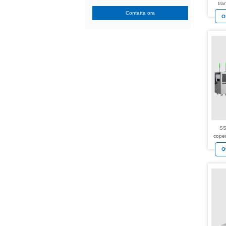
tra
Contatta ora
O
SS
coper
O
FCBGA