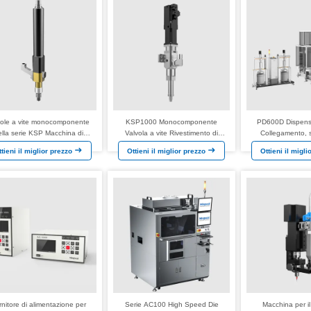
vole a vite monocomponente
KSP1000 Monocomponente
PD600D Dispensa
ella serie KSP Macchina di
Valvola a vite Rivestimento di
Collegamento, s
tribuzione desktop,FFKM, DC
sigillamento Collegamento
raffreddamento
ttieni il miglior prezzo
Ottieni il miglior prezzo
Ottieni il migl
senza spazzole
Riempimento Imballaggio Potting
elettrico EDU/EC
UV Curing Adesivo Gel Termico
LIDAR Fotocame
rnitore di alimentazione per
Serie AC100 High Speed Die
Macchina per i