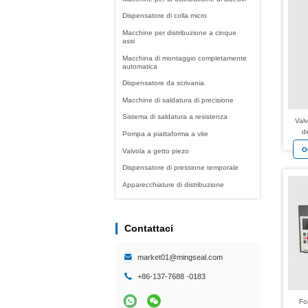
Dispensatore di colla micro
Macchine per distribuzione a cinque
assi
Macchina di montaggio completamente
automatica
Dispensatore da scrivania
Macchine di saldatura di precisione
Sistema di saldatura a resistenza
Val
d
Pompa a piattaforma a vite
dis
O
Valvola a getto piezo
Dispensatore di pressione temporale
Apparecchiature di distribuzione
Contattaci
market01@mingseal.com
+86-137-7688 -0183
Fo