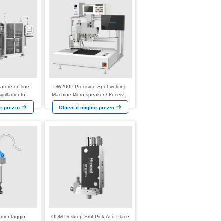
tore on-line
DW200P Precision Spot-welding
igillamento,
Machine Micro speaker / Receiver
 Azionamento
Motore a vibrazione piatta FPC
ior prezzo
Ottieni il miglior prezzo
U DCDC OBC BMS
Prodotto motore a bobina vocale
re di bordo
l montaggio
ODM Desktop Smt Pick And Place