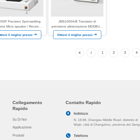
00P Precision Spot-welding
JMS1000A/B Transistor di
ine Micro speaker / Receiver
precisione alimentazione MODBUS-
ore a vibrazione piatta FPC
RTU comunicazione dati scarsa
ttieni il miglior prezzo
Ottieni il miglior prezzo
otto motore a bobina vocale
resistenza alla temperatura e FPC
morbido
1
2
3
4
Collegamento
Contatto Rapido
Rapido
Indirizzo
Su Di Noi
N. 18-98, Changwu Middle Road, distretto di
Wujin, città di Changzhou, provincia del Jiang
Applicazione
Prodotti
Telefono