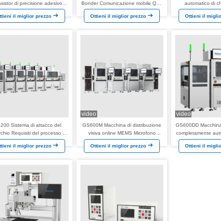
nsistor di precisione adesivo
Bonder Comunicazione mobile QFN
automatico di 
robotico automatizzato
MEMS SIP OTHER Industria
ttieni il miglior prezzo
Ottieni il miglior prezzo
Ottieni il migl
automobilistica Aiot Filp Ispezione
dei chip
video
video
200 Sistema di attacco del
GS600M Macchina di distribuzione
GS600DD Macchina d
chio Requisiti del processo di
visiva online MEMS Microfono
completamente au
attacco del coperchio di
MEMS Barometro Ultra-precisione
Applicazione Inc
ttieni il miglior prezzo
Ottieni il miglior prezzo
Ottieni il migl
/FCCSP. Supporto ai circuiti
Controller di distribuzione
legame de
integrati OEM