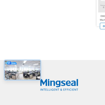
DW2
Mach
Mot
O
Prod