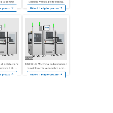
chip a gomma
Machine Valvola piezoelettrica
ior prezzo
Ottieni il miglior prezzo
video
i distribuzione
GS600DD Macchina di distribuzione
tomatica FCBGA
completamente automatica per la
apsulazione di
presa e il riempimento FCBGA
ior prezzo
Ottieni il miglior prezzo
l filo
Applicazione Incapsulazione di
legame del filo