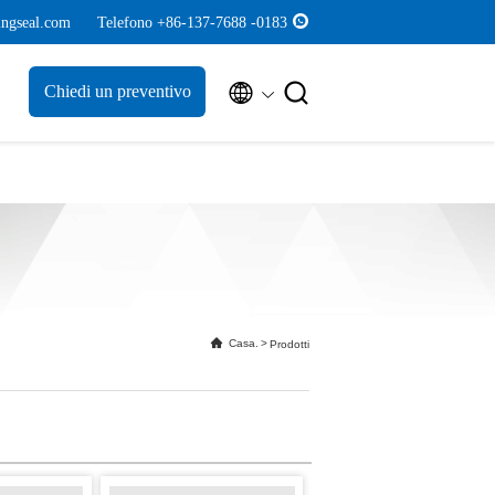
ngseal.com
Telefono +86-137-7688 -0183


Chiedi un preventivo
Casa.
>
Prodotti