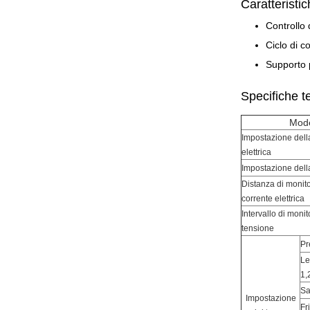
Caratteristi
Controllo 
Ciclo di c
Supporto 
Specifiche t
Mode
Impostazione dell
elettrica
Impostazione dell
Distanza di monit
corrente elettrica
Intervallo di moni
tensione
Pr
Le
1,
Sa
Impostazione
Fr