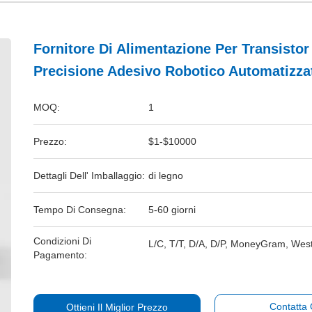
Fornitore Di Alimentazione Per Transistor
Precisione Adesivo Robotico Automatizza
MOQ:
1
Prezzo:
$1-$10000
Dettagli Dell' Imballaggio:
di legno
Tempo Di Consegna:
5-60 giorni
Condizioni Di
L/C, T/T, D/A, D/P, MoneyGram, Wes
Pagamento:
Contatta
Ottieni Il Miglior Prezzo