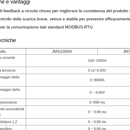
che e vantaggi
di feedback a circuito chiuso per migliorare la consistenza del prodotto 
ontrollo della scarica breve, veloce e stabile per prevenire efficacemente 
per la comunicazione dati standard MODBUS-RTU.
ecniche
llo
JMS1000A
JM
a corrente
100~1000A
a tensione
0.10~6.00V
oraggio della
0~9999A
toraggio della
0 ~ 9,99V
epressione
0~999 ms
nto ascendente
0 ~ 9,99 ms
2
ldatura 1,2
0 ~ 9,99 ms
igorifero
0 ~ 9,99 ms