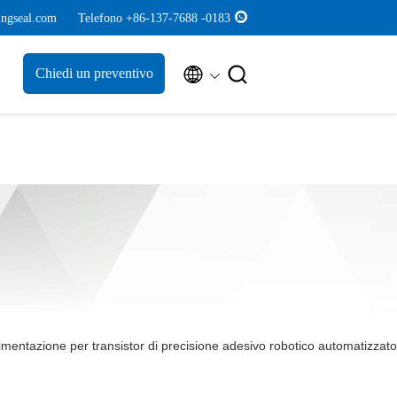
ngseal.com
Telefono +86-137-7688 -0183


Chiedi un preventivo
limentazione per transistor di precisione adesivo robotico automatizzato