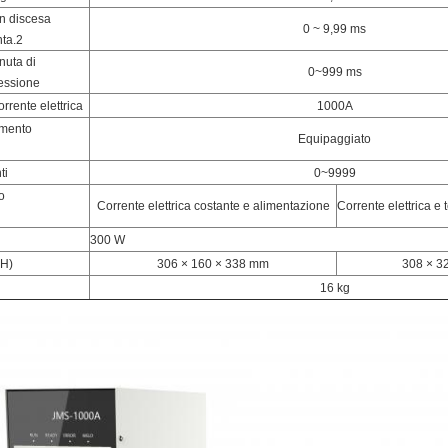
in discesa
0 ~ 9,99 ms
nta.2
nuta di
0~999 ms
essione
orrente elettrica
1000A
amento
Equipaggiato
ti
0~9999
o
Corrente elettrica costante e alimentazione
Corrente elettrica e 
300 W
*H)
306 × 160 × 338 mm
308 × 3
16 kg