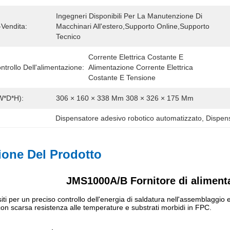
Ingegneri Disponibili Per La Manutenzione Di 
-Vendita:
Macchinari All'estero,supporto Online,supporto 
Tecnico 
Corrente Elettrica Costante E 
trollo Dell'alimentazione:
Alimentazione Corrente Elettrica 
Costante E Tensione
W*D*H):
306 × 160 × 338 Mm 308 × 326 × 175 Mm
Dispensatore adesivo robotico automatizzato
, 
Dispens
ione Del Prodotto
JMS1000A/B
Fornitore di aliment
siti per un preciso controllo dell'energia di saldatura nell'assemblaggio e
i con scarsa resistenza alle temperature e substrati morbidi in FPC.