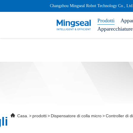
Changzhou Mingseal Robot Technology Co., Ltd
Prodotti
Appar
Apparecchiature 
Casa.
>
prodotti
>
Dispensatore di colla micro
>
Controller d
li