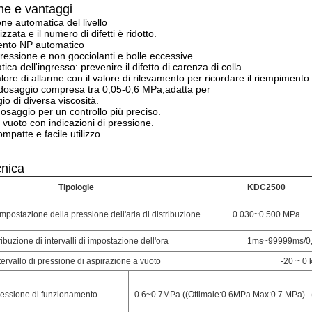
che e vantaggi
e automatica del livello
zzata e il numero di difetti è ridotto.
to NP automatico
pressione e non gocciolanti e bolle eccessive.
ica dell'ingresso: prevenire il difetto di carenza di colla
alore di allarme con il valore di rilevamento per ricordare il riempimento 
 dosaggio compresa tra 0,05-0,6 MPa,adatta per
gio di diversa viscosità.
osaggio per un controllo più preciso.
 vuoto con indicazioni di pressione.
patte e facile utilizzo.
cnica
Tipologie
KDC2500
 impostazione della pressione dell'aria di distribuzione
0.030~0.500 MPa
ribuzione di intervalli di impostazione dell'ora
1ms~99999ms/0,
tervallo di pressione di aspirazione a vuoto
-20 ~ 0 
pressione di funzionamento
0.6~0.7MPa ((Ottimale:0.6MPa Max:0.7 MPa)