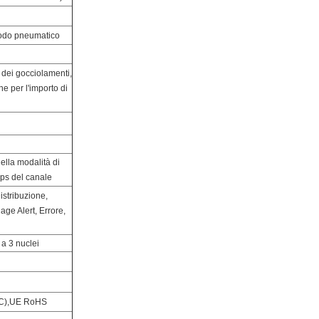
todo pneumatico
 dei gocciolamenti,
e per l'importo di
ella modalità di
eps del canale
istribuzione,
age Alert, Errore,
 a 3 nuclei
EMC),UE RoHS