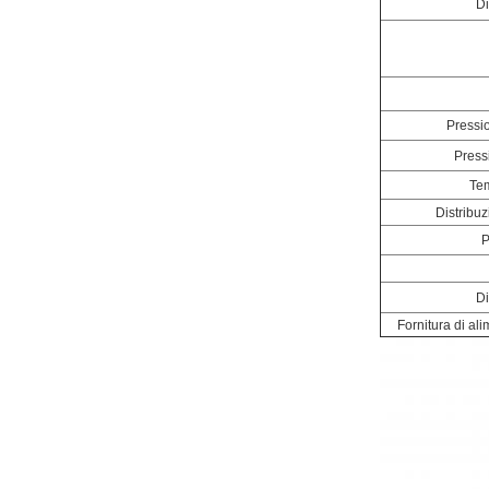
D
Pressio
Pressi
Tem
Distribuz
P
D
Fornitura di a