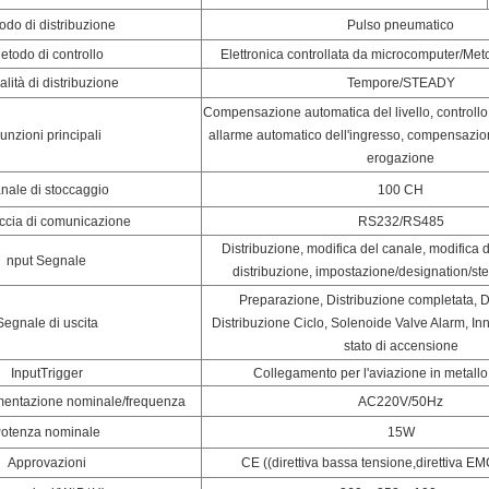
odo di distribuzione
Pulso pneumatico
etodo di controllo
Elettronica controllata da microcomputer/Me
lità di distribuzione
Tempore/STEADY
Compensazione automatica del livello, controllo
unzioni principali
allarme automatico dell'ingresso, compensazion
erogazione
nale di stoccaggio
100 CH
accia di comunicazione
RS232/RS485
Distribuzione, modifica del canale, modifica d
nput Segnale
distribuzione, impostazione/designation/st
Preparazione, Distribuzione completata, D
Segnale di uscita
Distribuzione Ciclo, Solenoide Valve Alarm, Inn
stato di accensione
Input
Trigger
Collegamento per l'aviazione in metallo
limentazione nominale/frequenza
AC220V/50Hz
otenza nominale
15W
Approvazioni
CE ((direttiva bassa tensione,direttiva 