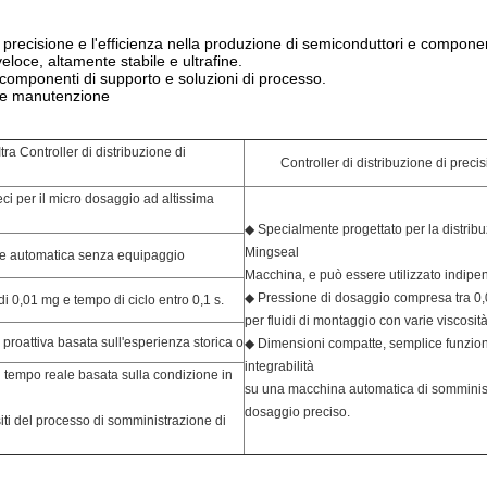
recisione e l'efficienza nella produzione di semiconduttori e componenti
veloce, altamente stabile e ultrafine.
componenti di supporto e soluzioni di processo.
zo e manutenzione
a Controller di distribuzione di
Controller di distribuzione di prec
eci per il micro dosaggio ad altissima
◆ Specialmente progettato per la distrib
Mingseal
ne automatica senza equipaggio
Macchina, e può essere utilizzato indip
◆ Pressione di dosaggio compresa tra 0
 0,01 mg e tempo di ciclo entro 0,1 s.
per fluidi di montaggio con varie viscosità
roattiva basata sull'esperienza storica o
◆ Dimensioni compatte, semplice funzi
integrabilità
tempo reale basata sulla condizione in
su una macchina automatica di somminis
dosaggio preciso.
siti del processo di somministrazione di