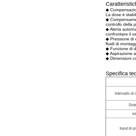
Caratteristi
◆ Compensazion
La dose è stabili
◆ Compensamen
controllo della 
◆ Alerta automat
confrontare il v
◆ Pressione di
fluidi di montag
◆ Funzione di d
◆ Aspirazione a
◆ Dimensioni com
Specifica te
Intervallo di
Dist
In
Input di 