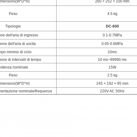
imensioni
(W*D*H)
260 × 252 × 100 mm
Peso
4.5 kg
Tipologie
DC-600
ne dell'aria di ingresso
0.1-0.7MPa
one dell'aria di uscita
0.05-0.6MPa
po minimo di ciclo
10
ms
ione di intervalli di tempo
10 ms~99990 ms
otenza nominale
15W
Peso
2.5 kg
imensioni
(W*D*H)
245 × 192 × 95 mm
limentazione nominale/frequenza
220V AC 50Hz