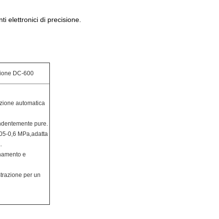
 elettronici di precisione.
isione DC-600
uzione automatica
endentemente pure.
,05-0,6 MPa,adatta
.
onamento e
trazione per un