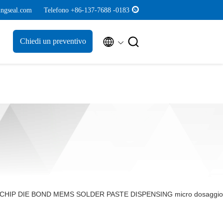
ngseal.com
Telefono +86-137-7688 -0183


Chiedi un preventivo
CTOR CHIP DIE BOND MEMS SOLDER PASTE DISPENSING micro dosaggio