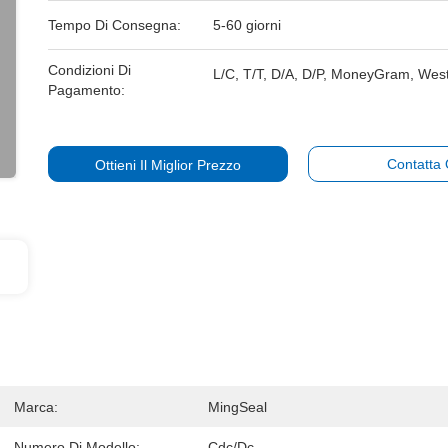
Tempo Di Consegna:
5-60 giorni
Condizioni Di
L/C, T/T, D/A, D/P, MoneyGram, Wes
Pagamento:
Contatta
Ottieni Il Miglior Prezzo
Marca:
MingSeal
Numero Di Modello:
Cdc/dc