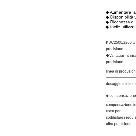
◆ Aumentare la p
◆ Disponibilità 
◆ Ricchezza di 
◆ facile utiliz
KDC2500/2200 UItr
precisione
◆
Vantaggi intrins
precisione
linea di produzio
dosaggio minimo di
◆ compensazione p
compensazione in 
linea per
soddisfare i requi
ultra precisione.