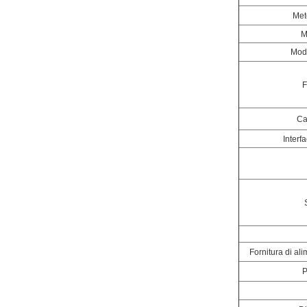
Met
M
Moda
F
Ca
Interf
Fornitura di a
P