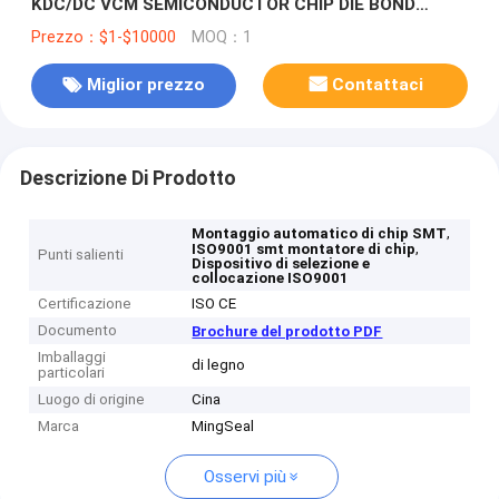
KDC/DC VCM SEMICONDUCTOR CHIP DIE BOND
MEMS
Prezzo：$1-$10000
MOQ：1
Miglior prezzo
Contattaci
Descrizione Di Prodotto
,
Montaggio automatico di chip SMT
,
ISO9001 smt montatore di chip
Punti salienti
Dispositivo di selezione e
collocazione ISO9001
Certificazione
ISO CE
Documento
Brochure del prodotto PDF
Imballaggi
di legno
particolari
Luogo di origine
Cina
Marca
MingSeal
Osservi più