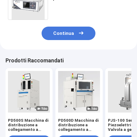
VCM SEMICONDUCTOR CHIP DIE
BOND MEMS
Continua
Prodotti Raccomandati
PD500S Macchina di
PD500D Macchina di
PJS-100 Serie
distribuzione a
distribuzione a
Piezoelettrica
collegamento a
collegamento a
Valvola a gett
cinque assi VR
cinque assi VR
Acustica