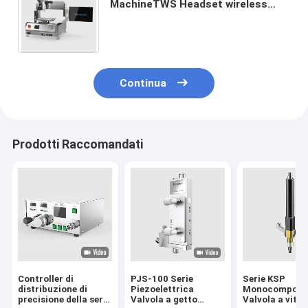
MachineTWS Headset wireless
Receiver Motore lineare
Altoparlante motore piatto LCM
Continua
Prodotti Raccomandati
Controller di
PJS-100 Serie
Serie KSP
distribuzione di
Piezoelettrica
Monocompone
precisione della serie
Valvola a getto
Valvola a vite