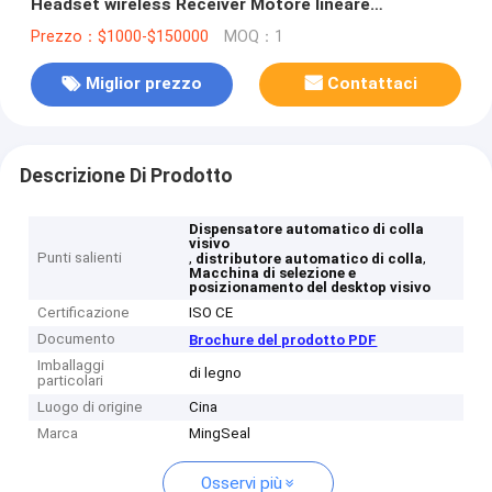
Headset wireless Receiver Motore lineare
Altoparlante motore piatto LCM
Prezzo：$1000-$150000
MOQ：1
Miglior prezzo
Contattaci
Descrizione Di Prodotto
Dispensatore automatico di colla
visivo
Punti salienti
,
,
distributore automatico di colla
Macchina di selezione e
posizionamento del desktop visivo
Certificazione
ISO CE
Documento
Brochure del prodotto PDF
Imballaggi
di legno
particolari
Luogo di origine
Cina
Marca
MingSeal
Osservi più